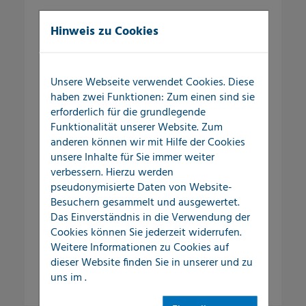
Dienstleistungen
Hinweis zu Cookies
SchadenERSTservice
Unsere Webseite verwendet Cookies. Diese
haben zwei Funktionen: Zum einen sind sie
erforderlich für die grundlegende
Leckortung in Gebäuden
Funktionalität unserer Website. Zum
anderen können wir mit Hilfe der Cookies
Leckortung im Außenbereich
unsere Inhalte für Sie immer weiter
verbessern. Hierzu werden
Leckortung an Flachdächern
pseudonymisierte Daten von Website-
Besuchern gesammelt und ausgewertet.
Schadenaufnahme
Das Einverständnis in die Verwendung der
Cookies können Sie jederzeit widerrufen.
Weitere Informationen zu Cookies auf
Rohrnetzüberprüfung
dieser Website finden Sie in unserer
und zu
uns im
.