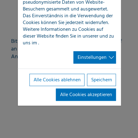
pseudonymisierte Daten von Website-
Ortung von Leitungen im Gebäude
Besuchern gesammelt und ausgewertet.
Das Einverständnis in die Verwendung der
Datenaufnahme für GIS-System
Cookies können Sie jederzeit widerrufen.
Weitere Informationen zu Cookies auf
dieser Website finden Sie in unserer
und zu
Bitte fragen Sie uns bei Ihrem konkreten Bedarf
uns im
.
an - wir erstellen gerne für Sie ein individuelles
Angebot.
Einstellungen
Alle Cookies ablehnen
Speichern
Alle Cookies akzeptieren