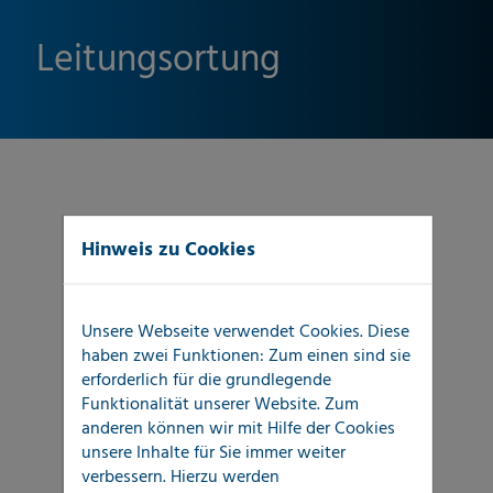
Leitungsortung
Hinweis zu Cookies
Ortung von Wasserleitungen (Metall
und Kunststoff)
Unsere Webseite verwendet Cookies. Diese
haben zwei Funktionen: Zum einen sind sie
Ortung von Gas- oder
erforderlich für die grundlegende
Funktionalität unserer Website. Zum
Transportleitungen
anderen können wir mit Hilfe der Cookies
unsere Inhalte für Sie immer weiter
Ortung von elektrischen Leitungen
verbessern. Hierzu werden