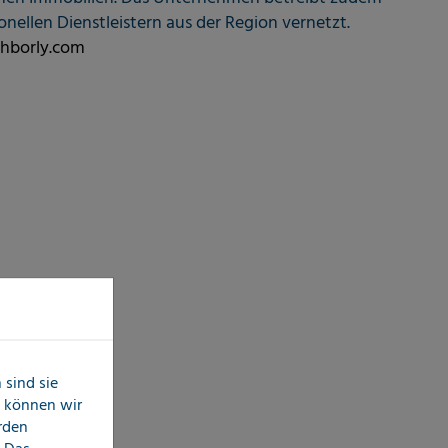
nellen Dienstleistern aus der Region vernetzt.
hborly.com
sind sie
n können wir
erden