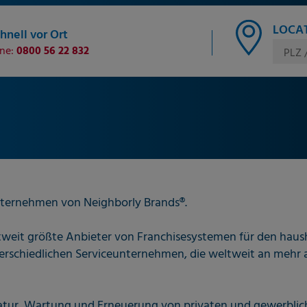
LOCAT
hnell vor Ort
ine:
0800 56 22 832
PLZ 
ternehmen von Neighborly Brands®.
eltweit größte Anbieter von Franchisesystemen für den hau
erschiedlichen Serviceunternehmen, die weltweit an mehr a
aratur, Wartung und Erneuerung von privaten und gewerbl