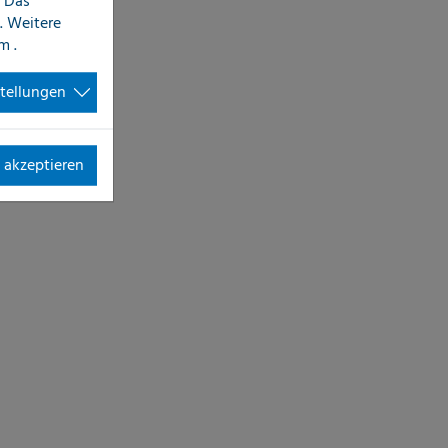
 Das
. Weitere
im
.
stellungen
 akzeptieren