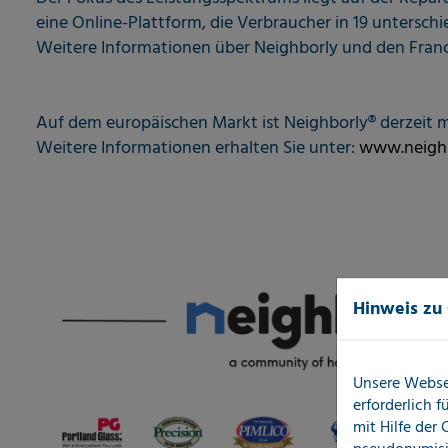
eine Online-Plattform, die Verbraucher in 19 unterschi
Weitere Informationen über Neighborly und den Franc
Auf dem europäischen Markt ist Neighborly® derzeit 
Weitere Informationen erhalten Sie unter:
www.neighb
Hinweis zu
Unsere Webse
erforderlich 
mit Hilfe der