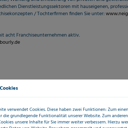
edlichen Dienstleistungssektoren mit hauseigenen, professio
hisekonzepten / Tochterfirmen finden Sie unter:
www.neig
mit acht Franchiseunternehmen aktiv.
ourly.de
 Cookies
ite verwendet Cookies. Diese haben zwei Funktionen: Zum einen 
für die grundlegende Funktionalität unserer Website. Zum andere
 Cookies unsere Inhalte für Sie immer weiter verbessern. Hierzu w